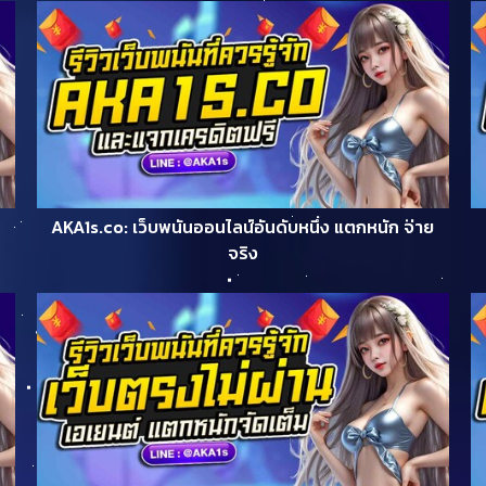
AKA1s.co: เว็บพนันออนไลน์อันดับหนึ่ง แตกหนัก จ่าย
จริง