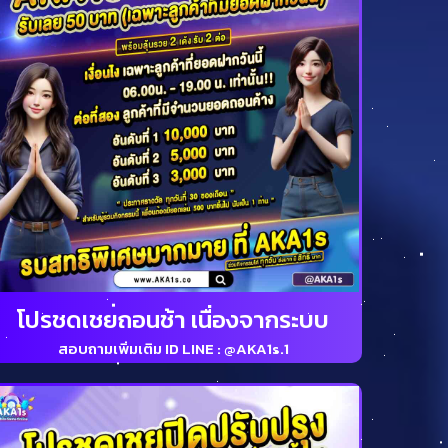
โปรชดเชยถอนช้า เนื่องจากระบบ
สอบถามเพิ่มเติม ID LINE : @AKA1s.1