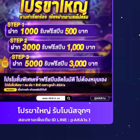
โปรขาใหญ่ รับโบนัสจุกๆ
สอบถามเพิ่มเติม ID LINE : @AKA1s.1