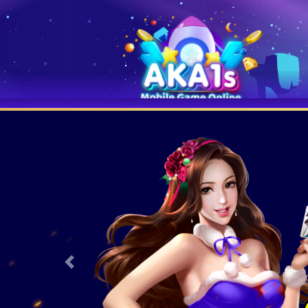
🔥ค้นพบประสบการณ์การพนันออนไลน์ที่ดีที่สุดที่นี่! สมัครสม
หน้าแรก
บัญชีเกมส์
ฝากเงิน
ถอนเงิน
แนะนำเพื่อน
บทความ
ติดต่อทีมงาน
ก่อนหน้า