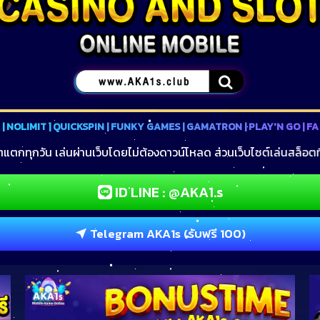
I | NOLIMIT | QUICKSPIN | FUNKY GAMES | GAMATRON | PLAY'N GO | F
งดาวน์โหลด ส่วนเว็บไซต์เล่นสล็อตที่กำลังได้รับความนิยมอย่างต่อเน
ID LINE : @AKA1.s
Telegram AKA1s (รับฟรี 100)