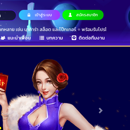
เข้าสู่ระบบ
สมัครสมาชิก
เกอร์ ⭐ พร้อมรับโปรโมชั่นพิเศษและโบนัสมากมาย เล่นได้ทุกที่ทุกเวลา
แนะนำเพื่อน
บทความ
ติดต่อทีมงาน
ถัดไป