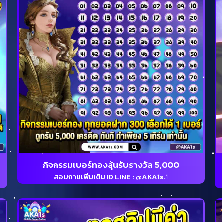
กิจกรรมเบอร์ทองลุ้นรับรางวัล 5,000
สอบถามเพิ่มเติม ID LINE : @AKA1s.1