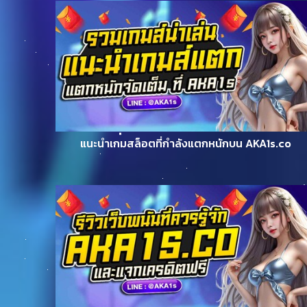
แนะนำเกมสล็อตที่กำลังแตกหนักบน AKA1s.co